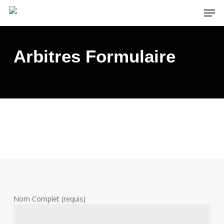
Skip
Men
to
main
content
Arbitres Formulaire
Nom Complet (requis)